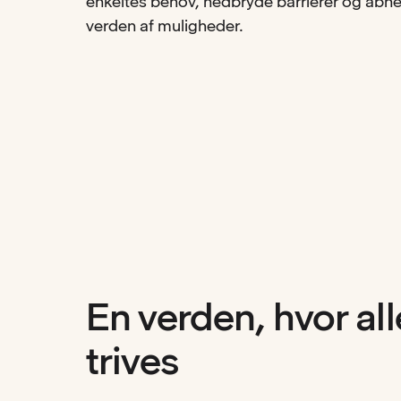
enkeltes behov, nedbryde barrierer og åbne 
verden af muligheder.
En verden, hvor al
trives