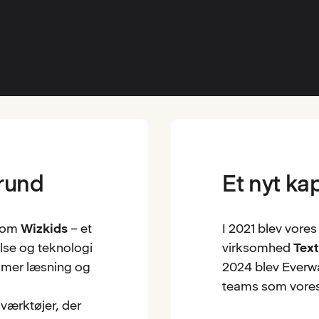
grund
Et nyt ka
 som
Wizkids
– et
I 2021 blev vore
lse og teknologi
virksomhed
Text
emmer læsning og
2024 blev Everw
teams som vores
værktøjer, der