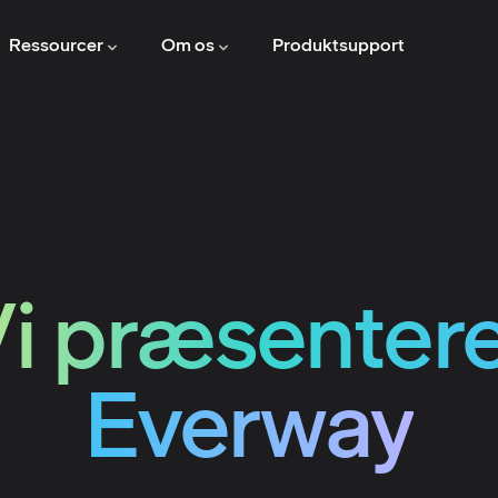
Ressourcer
Om os
Produktsupport
i præsenter
Everway