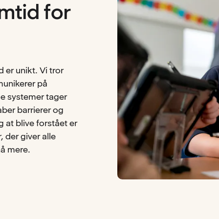
mtid for
d er unikt. Vi tror
mmunikerer på
e systemer tager
aber barrierer og
 at blive forstået er
, der giver alle
nå mere.