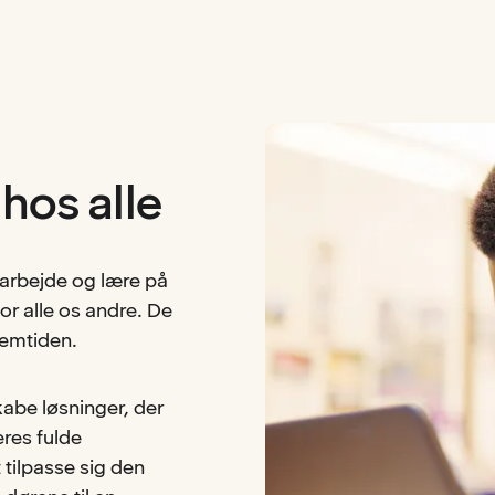
hos alle
 arbejde og lære på
or alle os andre. De
remtiden.
kabe løsninger, der
eres fulde
t tilpasse sig den