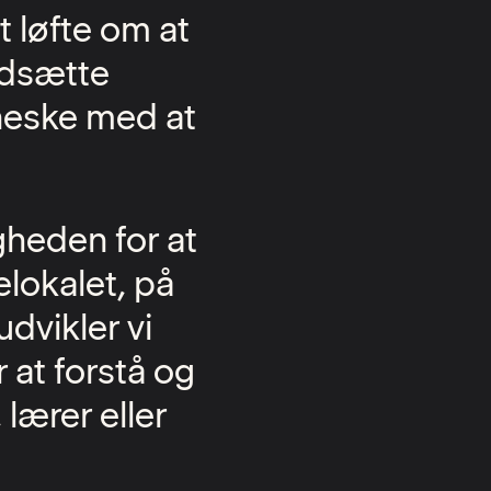
t løfte om at
rdsætte
neske med at
igheden for at
elokalet, på
dvikler vi
 at forstå og
lærer eller