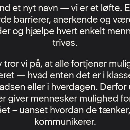
nd et nyt navn — vi er et løfte. E
de barrierer, anerkende og væ
eder og hjælpe hvert enkelt men
trives.
ror vi på, at alle fortjener mul
reret — hvad enten det er i klass
adsen eller i hverdagen. Derfor u
er giver mennesker mulighed for
tået – uanset hvordan de tænker, 
kommunikerer.