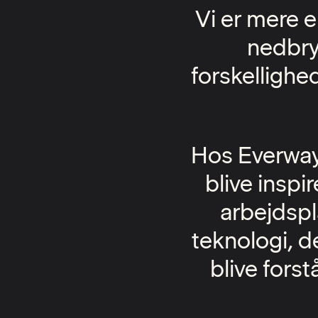
Vi er mere e
nedbry
forskelligh
Hos Everway t
blive inspi
arbejdspl
teknologi, d
blive fors