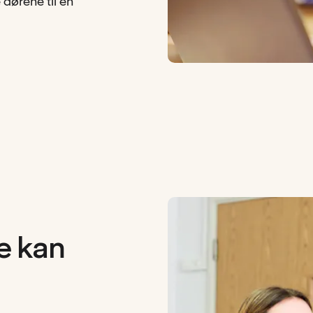
dørene til en
le kan