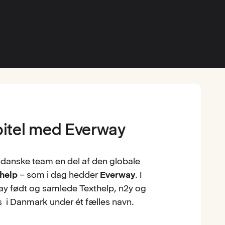
pitel med Everway
s danske team en del af den globale
help
– som i dag hedder
Everway
. I
ay født og samlede Texthelp, n2y og
 i Danmark under ét fælles navn.