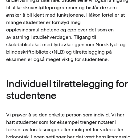
undervisningsmateriale. Studentene vil også få tilgang
til ulike skrivestøtteprogrammer og bistår de som
ønsker å bli kjent med funksjonene. Håkon forteller at
mange studenter er fornøyd meg
opplesingsmulighetene og opplever det som en
avlastning i studiehverdagen. Tilgang til
skolebiblioteket med lydbøker gjennom Norsk lyd- og
blindeskriftbibliotek (NLB) og tilrettelegging på
eksamen er også meget viktig for studentene.
Individuell tilrettelegging for
studentene
Vi prøver å se den enkelte person som individ. Vi har
hatt studenter som for eksempel trenger notater i
forkant av forelesninger eller mulighet for video eller
lydopptak. I noen settinger har det vært hensiktsmessig.