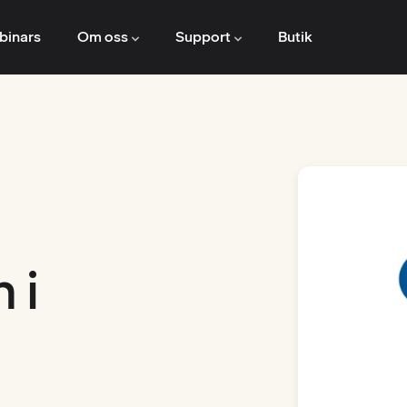
binars
Om oss
Support
Butik
 i