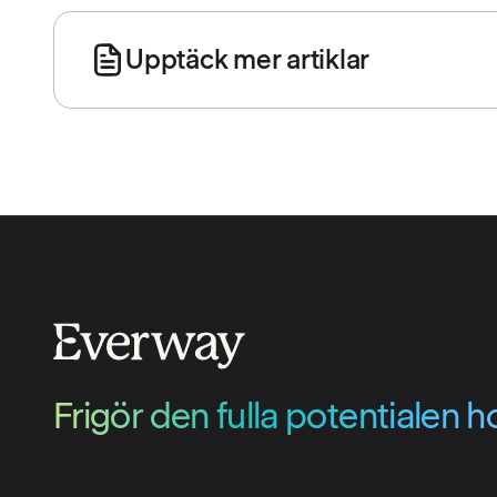
Upptäck mer artiklar
Frigör den fulla potentialen ho