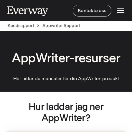
Kontakta oss
Kundsupport
Appwriter Support
AppWriter-resurser
Här hittar du manualer för din AppWriter-produkt
Hur laddar jag ner
AppWriter?