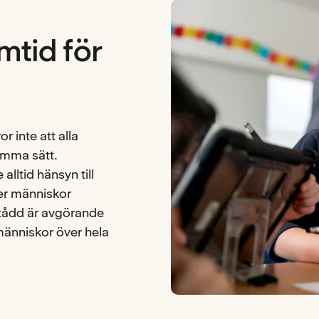
mtid för
or inte att alla
amma sätt.
alltid hänsyn till
ler människor
örstådd är avgörande
 människor över hela