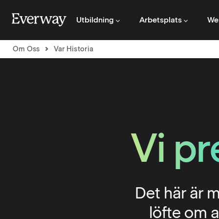
Utbildning
Arbetsplats
We
Om Oss
Var Historia
Vi p
Det här är m
löfte om a