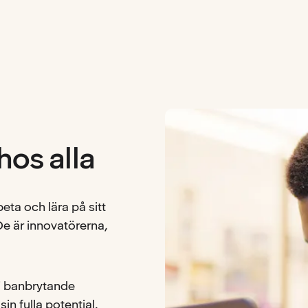
hos alla
ta och lära på sitt
 De är innovatörerna,
vi banbrytande
in fulla potential.