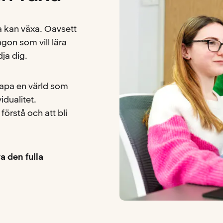
la kan växa. Oavsett
ågon som vill lära
dja dig.
skapa en värld som
idualitet.
förstå och att bli
ra den fulla