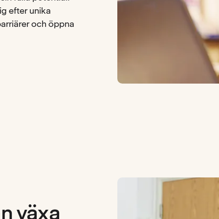
g efter unika
barriärer och öppna
an växa