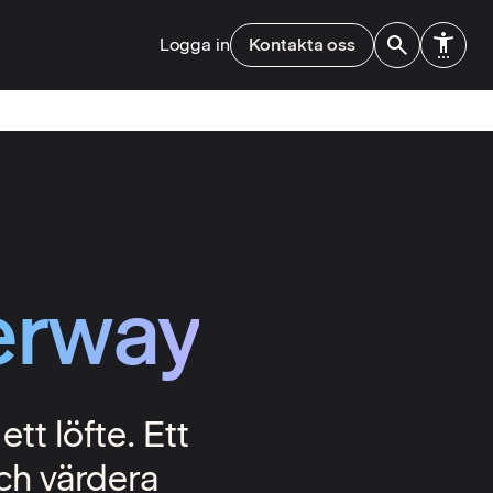
Logga in
Kontakta oss
erway
tt löfte. Ett
och värdera