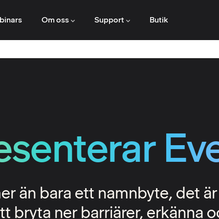
binars
Om oss
Support
Butik
resenterar Ev
er än bara ett namnbyte, det är e
tt bryta ner barriärer, erkänna 