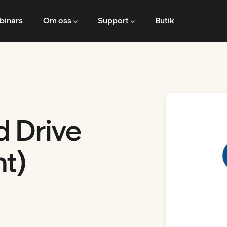
binars
Om oss
Support
Butik
d Drive
nt)