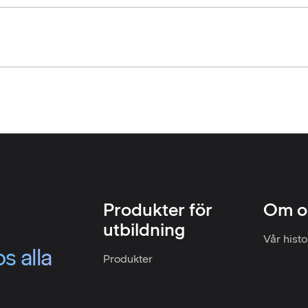
Produkter för
Om o
utbildning
Vår histo
s alla
Produkter