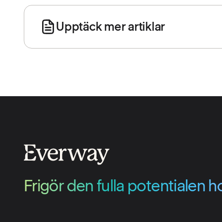
Upptäck mer artiklar
Frigör den fulla potentialen ho