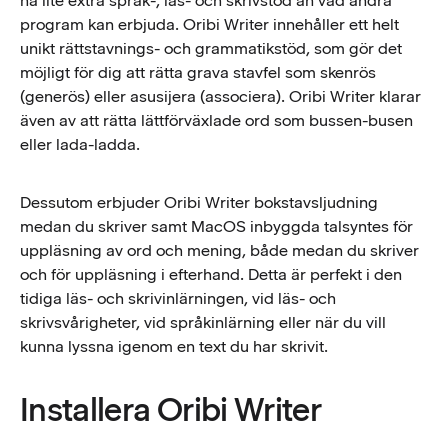
ha lite extra språk-, läs- och skrivstöd än vad andra
program kan erbjuda. Oribi Writer innehåller ett helt
unikt rättstavnings- och grammatikstöd, som gör det
möjligt för dig att rätta grava stavfel som skenrös
(generös) eller asusijera (associera). Oribi Writer klarar
även av att rätta lättförväxlade ord som bussen-busen
eller lada-ladda.
Dessutom erbjuder Oribi Writer bokstavsljudning
medan du skriver samt MacOS inbyggda talsyntes för
uppläsning av ord och mening, både medan du skriver
och för uppläsning i efterhand. Detta är perfekt i den
tidiga läs- och skrivinlärningen, vid läs- och
skrivsvårigheter, vid språkinlärning eller när du vill
kunna lyssna igenom en text du har skrivit.
Installera Oribi Writer